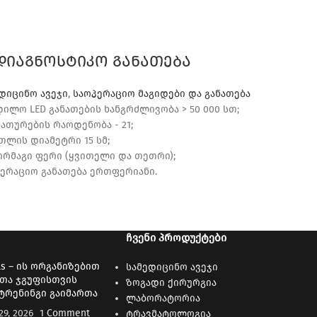
დიაგნოსტიკო განათება
დიცინო ავეჯი
,
საოპერაციო მაგიდები და განათება
ილო LED განათების ხანგრძლივობა > 50 000 სთ;
ნათურების რაოდენობა - 21;
თლის დიამეტრი 15 სმ;
ორმაგი ფერი (ყვითელი და თეთრი);
ერაციო განათება ერთფერიანი.
ᲩᲕᲔᲜᲘ ᲞᲠᲝᲓᲣᲥᲢᲔᲑᲘ
ls – ის ორგანიზებით
სამედიცინო ავეჯი
თა ჯგუფისთვის
ზოგადი ქირურგია
ტრენინგი გაიმართა
ლაბორატორია
9, 2026
1 Comment
ტრავმატოლოგია