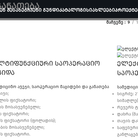
განათება
ᲔᲜ ᲨᲔᲡᲐᲮᲔᲑ
ᲩᲕᲔᲜᲘ ᲒᲣᲜᲓᲘ
ᲙᲐᲢᲐᲚᲝᲒᲘ
ᲡᲘᲐᲮᲚᲔᲔᲑᲘ
ᲞᲠᲝᲔᲥᲢᲔ
მაჩვენე
9
ლტიფუნქციური საოპერაციო
ელექ
გიდა
საოპ
დიცინო ავეჯი
,
საოპერაციო მაგიდები და განათება
სამედიცი
ივი;
სიგრძე: 2
ლის ფიქსატორი;
სიმაღლე(ქ
ს მოსასვენებელი;
რევერს ტ
ს ფიქსატორი;
დახრა (მა
ს ფიქსატორი (ფოლადის);
თავის და
ბის მოსასვენებელი;
საფეხურ
ს ფიქსატორი.
განლაგება)