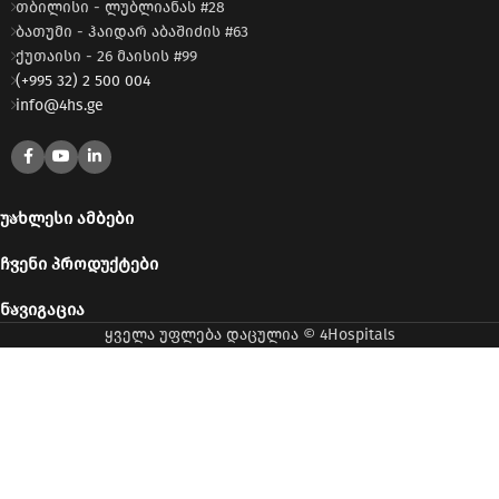
თბილისი - ლუბლიანას #28
ბათუმი - ჰაიდარ აბაშიძის #63
ქუთაისი - 26 მაისის #99
(+995 32) 2 500 004
info@4hs.ge
ᲣᲐᲮᲚᲔᲡᲘ ᲐᲛᲑᲔᲑᲘ
ᲩᲕᲔᲜᲘ ᲞᲠᲝᲓᲣᲥᲢᲔᲑᲘ
ᲜᲐᲕᲘᲒᲐᲪᲘᲐ
ყველა უფლება დაცულია © 4Hospitals