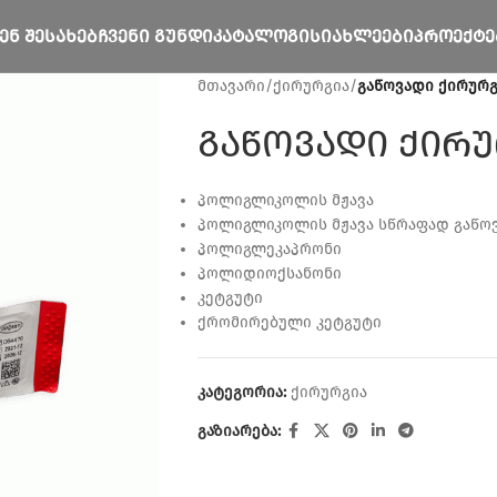
ᲔᲜ ᲨᲔᲡᲐᲮᲔᲑ
ᲩᲕᲔᲜᲘ ᲒᲣᲜᲓᲘ
ᲙᲐᲢᲐᲚᲝᲒᲘ
ᲡᲘᲐᲮᲚᲔᲔᲑᲘ
ᲞᲠᲝᲔᲥᲢᲔ
მთავარი
/
ქირურგია
/
გაწოვადი ქირურ
გაწოვადი ქირ
პოლიგლიკოლის მჟავა
პოლიგლიკოლის მჟავა სწრაფად გაწო
პოლიგლეკაპრონი
პოლიდიოქსანონი
კეტგუტი
ქრომირებული კეტგუტი
კატეგორია:
ქირურგია
გაზიარება: