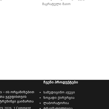
მაკრატელი მაიო
ძაფის მაკრატელი
ᲩᲕᲔᲜᲘ ᲞᲠᲝᲓᲣᲥᲢᲔᲑᲘ
ls – ის ორგანიზებით
სამედიცინო ავეჯი
თა ჯგუფისთვის
ზოგადი ქირურგია
ტრენინგი გაიმართა
ლაბორატორია
9, 2026
1 Comment
ტრავმატოლოგია