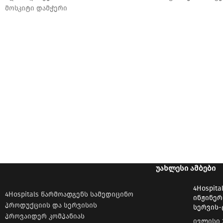
მოსკიტი დამჭერი
პეანი დამჭერი
ლუერი
თავაკი სწორი და მოხრილი
ᲣᲐᲮᲚᲔᲡᲘ ᲐᲛᲑᲔᲑᲘ
4Hospita
4Hospitals წარმოადგენს სამედიცინო
ინჟინერ
პროდუქციის და სერვისის
სერვის-
პროვაიდერ კომპანიას
ივლისი 2