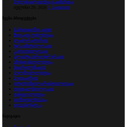
სერვის-ტრენინგი გაიმართა
ივლისი 29, 2026
1 Comment
ჩვენი პროდუქტები
სამედიცინო ავეჯი
ზოგადი ქირურგია
ლაბორატორია
ტრავმატოლოგია
კარდიოლოგია
პლასტიკური ქირურგია
ანესთეზიოლოგია
სტერილიზაცია
პულმონოლოგია
პედიატრია
ოტორინოლარინგოლოგია
ოფთალმოლოგია
გინეკოლოგია
ფიზიოთერაპია
დიაგნოსტიკა
ნავიგაცია