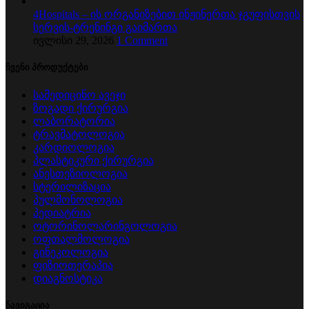
4Hospitals – ის ორგანიზებით ინჟინერთა ჯგუფისთვის
სერვის-ტრენინგი გაიმართა
ივლისი 29, 2026
1 Comment
ჩვენი პროდუქტები
სამედიცინო ავეჯი
ზოგადი ქირურგია
ლაბორატორია
ტრავმატოლოგია
კარდიოლოგია
პლასტიკური ქირურგია
ანესთეზიოლოგია
სტერილიზაცია
პულმონოლოგია
პედიატრია
ოტორინოლარინგოლოგია
ოფთალმოლოგია
გინეკოლოგია
ფიზიოთერაპია
დიაგნოსტიკა
ნავიგაცია