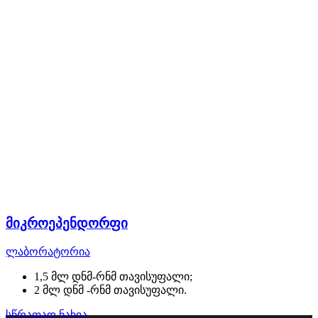
მიკროეპენდორფი
ლაბორატორია
1,5 მლ დნმ-რნმ თავისუფალი;
2 მლ დნმ -რნმ თავისუფალი.
სწრაფად ნახვა