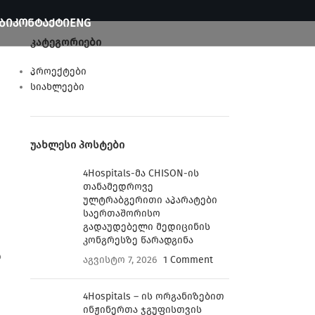
ᲑᲘ
ᲙᲝᲜᲢᲐᲥᲢᲘ
ENG
ᲙᲐᲢᲔᲒᲝᲠᲘᲔᲑᲘ
პროექტები
სიახლეები
ᲣᲐᲮᲚᲔᲡᲘ ᲞᲝᲡᲢᲔᲑᲘ
4Hospitals-მა CHISON-ის
თანამედროვე
ულტრაბგერითი აპარატები
საერთაშორისო
გადაუდებელი მედიცინის
კონგრესზე წარადგინა
ს
აგვისტო 7, 2026
1 Comment
4Hospitals – ის ორგანიზებით
ინჟინერთა ჯგუფისთვის