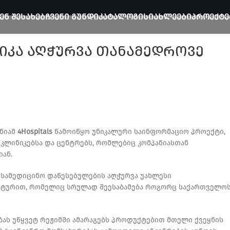
ᲔᲜ ᲨᲔᲡᲐᲮᲔᲑ
ᲩᲕᲔᲜᲘ ᲒᲣᲜᲓᲘ
ᲙᲐᲢᲐᲚᲝᲒᲘ
ᲡᲘᲐᲮᲚᲔᲔᲑᲘ
ᲞᲠᲝᲔᲥᲢᲔ
ინიკა აღჭურვა თანამედროვე
ანიამ
4Hospitals
წამოიწყო უნიკალური საინფორმაციო პროექტი,
კლინიკებსა და ცენტრებს, რომლებიც კომპანიასთან
ან.
 სამედიცინო დაწესებულების აღჭურვა უახლესი
რატურით, რომელიც სრულად შეესაბამება როგორც საქართველო
ას უწყვეტ რეჟიმში ამარაგებს პროდუქტებით მთელი ქვეყნის