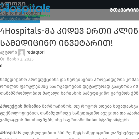
ბლოგი
Skip to navigation
ᲛᲗᲐᲕᲐᲠᲘ
ᲩᲕ
Skip to main content
ᲞᲠᲝᲔᲥᲢᲔᲑᲘ
,
ᲡᲘᲐᲮᲚᲔᲔᲑᲘ
4Hospitals-მა კიდევ ერთი კლ
სამედიცინო ინვეტარით!
ავტორი
redaqtori
On მაისი 2, 2025
0
სამედიცინო პროდუქციისა და სერვისების პროვაიდერმა კომპ
რომლის ფარგლებშიც საზოგადოებას დეტალურად გააცნობს იმ 
თანამშრომლობით მაღალი ხარისხის სამედიცინო გარემოს ქმნი
პროექტის მიზანია
წარმოაჩინოს, თუ როგორ ხდება სხვადასხვა
ტექნოლოგიებით, თანამედროვე სამედიცინო ავეჯითა და აპა
ჯანდაცვის მოთხოვნებს, ისე საერთაშორისო სტანდარტებს.
4Hospitals
დღესდღეობით 300-ზე მეტ სამედიცინო დაწესებულებ