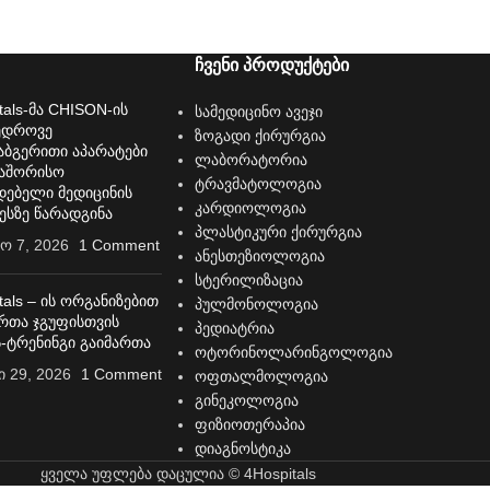
ჩვენი პროდუქტები
tals-მა CHISON-ის
სამედიცინო ავეჯი
ედროვე
ზოგადი ქირურგია
ბგერითი აპარატები
ლაბორატორია
აშორისო
ტრავმატოლოგია
დებელი მედიცინის
კარდიოლოგია
ესზე წარადგინა
პლასტიკური ქირურგია
ო 7, 2026
1 Comment
ანესთეზიოლოგია
სტერილიზაცია
tals – ის ორგანიზებით
პულმონოლოგია
ერთა ჯგუფისთვის
პედიატრია
ს-ტრენინგი გაიმართა
ოტორინოლარინგოლოგია
 29, 2026
1 Comment
ოფთალმოლოგია
გინეკოლოგია
ფიზიოთერაპია
დიაგნოსტიკა
ყველა უფლება დაცულია © 4Hospitals