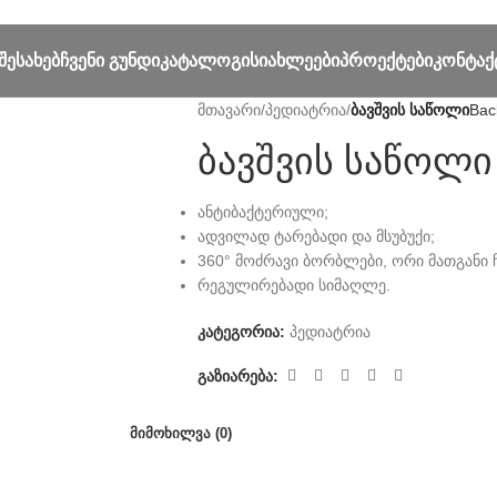
ᲨᲔᲡᲐᲮᲔᲑ
ᲩᲕᲔᲜᲘ ᲒᲣᲜᲓᲘ
ᲙᲐᲢᲐᲚᲝᲒᲘ
ᲡᲘᲐᲮᲚᲔᲔᲑᲘ
ᲞᲠᲝᲔᲥᲢᲔᲑᲘ
ᲙᲝᲜᲢᲐᲥ
მთავარი
/
პედიატრია
/
ბავშვის საწოლი
Bac
ბავშვის საწოლი
ანტიბაქტერიული;
ადვილად ტარებადი და მსუბუქი;
360° მოძრავი ბორბლები, ორი მათგანი 
რეგულირებადი სიმაღლე.
კატეგორია:
პედიატრია
გაზიარება:
ᲛᲘᲛᲝᲮᲘᲚᲕᲐ (0)