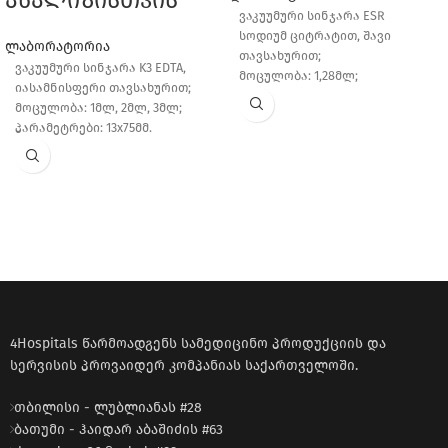
ანალიზისთვის
ვაკუუმური სინჯარა ESR
სოდიუმ ციტრატით, შავი
ლაბორატორია
თავსახურით;
ვაკუუმური სინჯარა K3 EDTA,
მოცულობა: 1,28მლ;
იასამნისფერი თავსახურით;
პარამეტრი: 8x120mm.
მოცულობა: 1მლ, 2მლ, 3მლ;
პარამეტრები: 13x75მმ.
4Hospitals წარმოადგენს სამედიცინო პროდუქციის და
სერვისის პროვაიდერ კომპანიას საქართველოში.
თბილისი - ლუბლიანას #28
ბათუმი - ჰაიდარ აბაშიძის #63